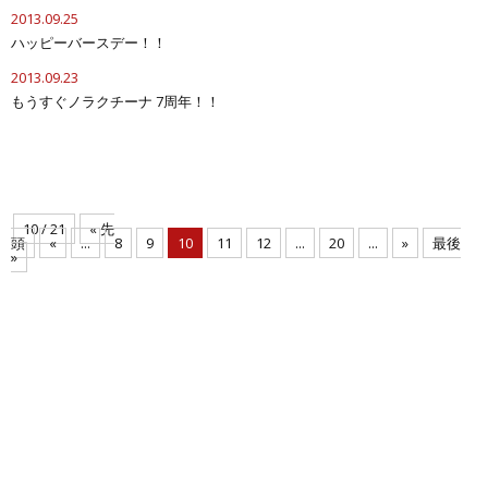
2013.09.25
ハッピーバースデー！！
2013.09.23
もうすぐノラクチーナ 7周年！！
10 / 21
« 先
頭
«
...
8
9
10
11
12
...
20
...
»
最後
»