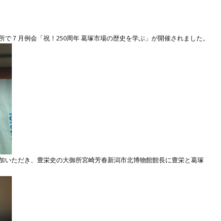
で７月例会「祝！250周年 葛塚市場の歴史を学ぶ」が開催されました。
加いただき、豊栄史の大御所宮崎芳春新潟市北博物館館長に豊栄と葛塚