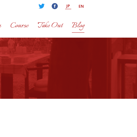
JP
EN
u
Course
Take Out
Blog