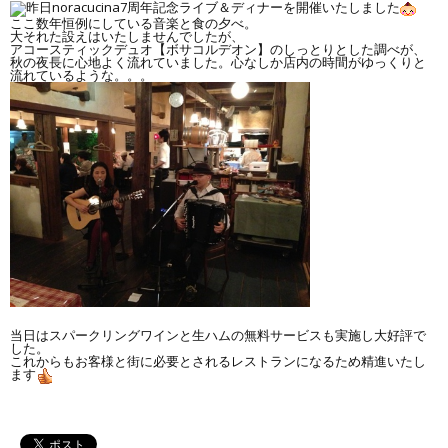
昨日noracucina7周年記念ライブ＆ディナーを開催いたしました
ここ数年恒例にしている音楽と食の夕べ。
大それた設えはいたしませんでしたが、
アコースティックデュオ【ボサコルデオン】のしっとりとした調べが、
秋の夜長に心地よく流れていました。心なしか店内の時間がゆっくりと
流れているような。。。
当日はスパークリングワインと生ハムの無料サービスも実施し大好評で
した。
これからもお客様と街に必要とされるレストランになるため精進いたし
ます